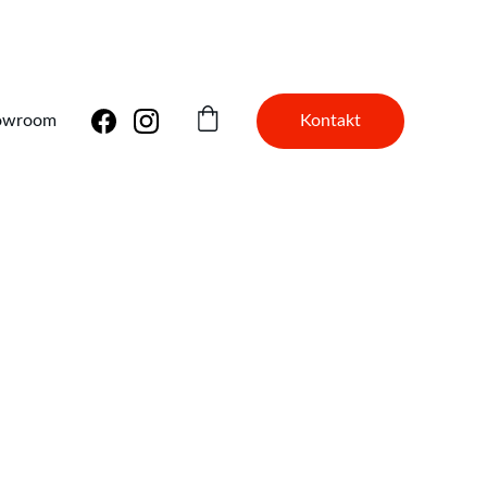
H STATE
Kontakt
owroom