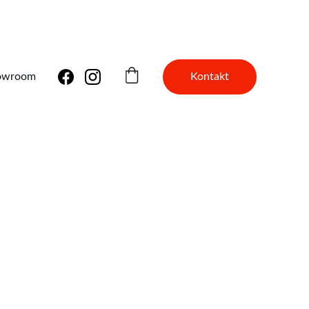
H STATE
Kontakt
owroom